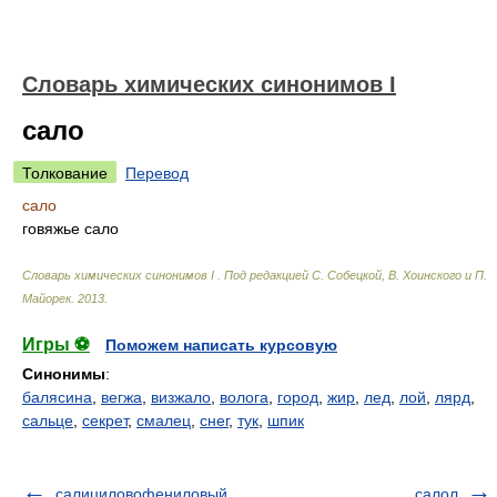
Cловарь химических синонимов I
сало
Толкование
Перевод
сало
говяжье сало
Cловарь химических синонимов I
.
Под редакцией С. Собецкой, В. Хоинского и П.
Майорек
.
2013
.
Игры ⚽
Поможем написать курсовую
Синонимы
:
балясина
,
вегжа
,
визжало
,
волога
,
город
,
жир
,
лед
,
лой
,
лярд
,
сальце
,
секрет
,
смалец
,
снег
,
тук
,
шпик
салициловофениловый
салол