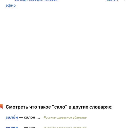
эфир
Смотреть что такое "сало" в других словарях:
сало́н
— салон …
Русское словесное ударение
сало́п
— салоп …