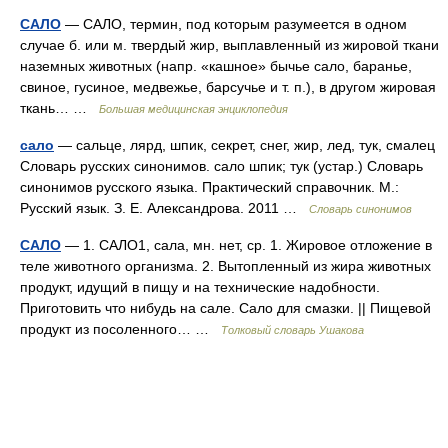
САЛО
— САЛО, термин, под которым разумеется в одном
случае б. или м. твердый жир, выплавленный из жировой ткани
наземных животных (напр. «кашное» бычье сало, баранье,
свиное, гусиное, медвежье, барсучье и т. п.), в другом жировая
ткань… …
Большая медицинская энциклопедия
сало
— сальце, лярд, шпик, секрет, снег, жир, лед, тук, смалец
Словарь русских синонимов. сало шпик; тук (устар.) Словарь
синонимов русского языка. Практический справочник. М.:
Русский язык. З. Е. Александрова. 2011 …
Словарь синонимов
САЛО
— 1. САЛО1, сала, мн. нет, ср. 1. Жировое отложение в
теле животного организма. 2. Вытопленный из жира животных
продукт, идущий в пищу и на технические надобности.
Приготовить что нибудь на сале. Сало для смазки. || Пищевой
продукт из посоленного… …
Толковый словарь Ушакова