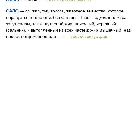
Русское словесное ударение
САЛО
— ср. жир, тук, волога, животное вещество, которое
образуется в теле от избытка пищи. Пласт подкожного жира
зовут салом, также нутреной жир, почечный, черевный
(сальник), и вытопленный из всех частей; жир мышечный ·наз.
пророст отцеженное или… …
Толковый словарь Даля