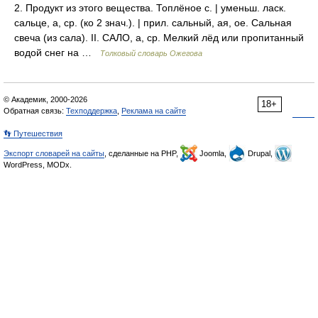
2. Продукт из этого вещества. Топлёное с. | уменьш. ласк.
сальце, а, ср. (ко 2 знач.). | прил. сальный, ая, ое. Сальная
свеча (из сала). II. САЛО, а, ср. Мелкий лёд или пропитанный
водой снег на …
Толковый словарь Ожегова
© Академик, 2000-2026
18+
Обратная связь:
Техподдержка
,
Реклама на сайте
👣 Путешествия
Экспорт словарей на сайты
, сделанные на PHP,
Joomla,
Drupal,
WordPress, MODx.