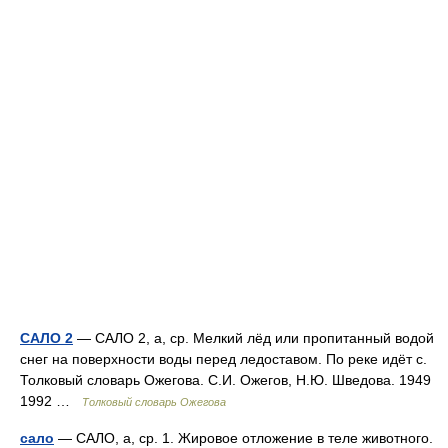
САЛО 2
— САЛО 2, а, ср. Мелкий лёд или пропитанный водой
снег на поверхности воды перед ледоставом. По реке идёт с.
Толковый словарь Ожегова. С.И. Ожегов, Н.Ю. Шведова. 1949
1992 …
Толковый словарь Ожегова
сало
— САЛО, а, ср. 1. Жировое отложение в теле животного.