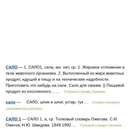
САЛО
— 1. САЛО1, сала, мн. нет, ср. 1. Жировое отложение в
теле животного организма. 2. Вытопленный из жира животных
продукт, идущий в пищу и на технические надобности.
Приготовить что нибудь на сале. Сало для смазки. || Пищевой
продукт из посоленного… …
Толковый словарь Ушакова
сало
— САЛО, шпик и шпиг, устар. тук …
Словарь-тезаурус
синонимов русской речи
САЛО 1
— САЛО 1, а, ср. Толковый словарь Ожегова. С.И.
Ожегов, Н.Ю. Шведова. 1949 1992 …
Толковый словарь Ожегова